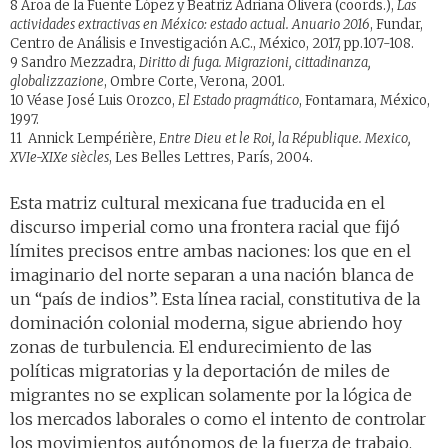
8 Aroa de la Fuente López y Beatriz Adriana Olivera (coords.),
Las
actividades extractivas en México: estado actual. Anuario 2016
, Fundar,
Centro de Análisis e Investigación A.C., México, 2017, pp.107-108.
9 Sandro Mezzadra,
Diritto di fuga. Migrazioni, cittadinanza,
globalizzazione
, Ombre Corte, Verona, 2001.
10 Véase José Luis Orozco,
El Estado pragmático
, Fontamara, México,
1997.
11 Annick Lempérière,
Entre Dieu et le Roi, la République. Mexico,
XVIe-XIXe siècles
, Les Belles Lettres, París, 2004.
Esta matriz cultural mexicana fue traducida en el
discurso imperial como una frontera racial que fijó
límites precisos entre ambas naciones: los que en el
imaginario del norte separan a una nación blanca de
un “país de indios”. Esta línea racial, constitutiva de la
dominación colonial moderna, sigue abriendo hoy
zonas de turbulencia. El endurecimiento de las
políticas migratorias y la deportación de miles de
migrantes no se explican solamente por la lógica de
los mercados laborales o como el intento de controlar
los movimientos autónomos de la fuerza de trabajo.