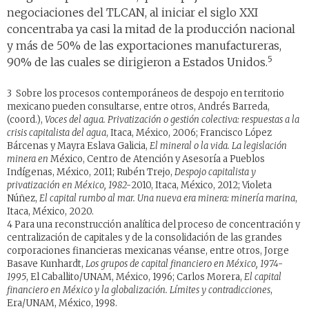
negociaciones del TLCAN, al iniciar el siglo XXI
concentraba ya casi la mitad de la producción nacional
y más de 50% de las exportaciones manufactureras,
5
90% de las cuales se dirigieron a Estados Unidos.
3 Sobre los procesos contemporáneos de despojo en territorio
mexicano pueden consultarse, entre otros, Andrés Barreda,
(coord.),
Voces del agua. Privatización o gestión colectiva: respuestas a la
crisis capitalista del agua
, Itaca, México, 2006; Francisco López
Bárcenas y Mayra Eslava Galicia,
El mineral o la vida. La legislación
minera en
México, Centro de Atención y Asesoría a Pueblos
Indígenas, México, 2011; Rubén Trejo,
Despojo capitalista y
privatización en México, 1982-
2010, Itaca, México, 2012; Violeta
Núñez,
El capital rumbo al mar. Una nueva era minera: minería marina
,
Itaca, México, 2020.
4 Para una reconstrucción analítica del proceso de concentración y
centralización de capitales y de la consolidación de las grandes
corporaciones financieras mexicanas véanse, entre otros, Jorge
Basave Kunhardt,
Los grupos de capital financiero en México, 1974-
1995
, El Caballito/UNAM, México, 1996; Carlos Morera,
El capital
financiero en México y la globalización. Límites y contradicciones
,
Era/UNAM, México, 1998.