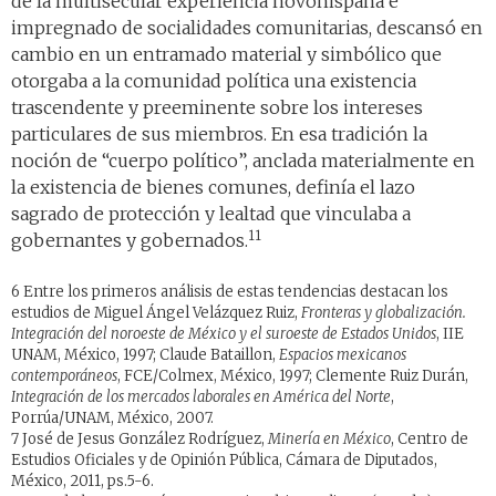
de la multisecular experiencia novohispana e
impregnado de socialidades comunitarias, descansó en
cambio en un entramado material y simbólico que
otorgaba a la comunidad política una existencia
trascendente y preeminente sobre los intereses
particulares de sus miembros. En esa tradición la
noción de “cuerpo político”, anclada materialmente en
la existencia de bienes comunes, definía el lazo
sagrado de protección y lealtad que vinculaba a
11
gobernantes y gobernados.
6 Entre los primeros análisis de estas tendencias destacan los
estudios de Miguel Ángel Velázquez Ruiz,
Fronteras y globalización.
Integración del noroeste de México y el suroeste de Estados Unidos
, IIE
UNAM, México, 1997; Claude Bataillon,
Espacios mexicanos
contemporáneos
, FCE/Colmex, México, 1997; Clemente Ruiz Durán,
Integración de los mercados laborales en América del Norte
,
Porrúa/UNAM, México, 2007.
7 José de Jesus González Rodríguez,
Minería en México
, Centro de
Estudios Oficiales y de Opinión Pública, Cámara de Diputados,
México, 2011, ps.5-6.