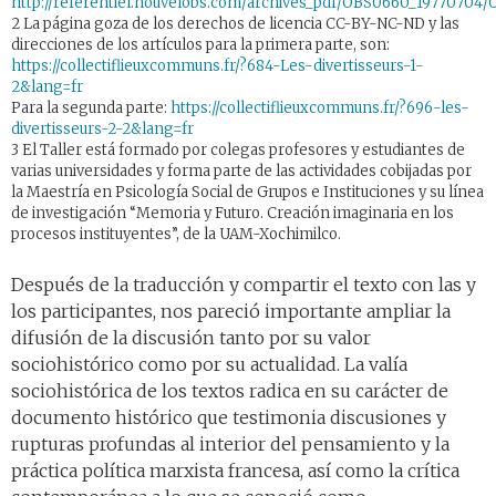
http://referentiel.nouvelobs.com/archives_pdf/OBS0660_19770704
2 La página goza de los derechos de licencia CC-BY-NC-ND y las
direcciones de los artículos para la primera parte, son:
https://collectiflieuxcommuns.fr/?684-Les-divertisseurs-1-
2&lang=fr
Para la segunda parte:
https://collectiflieuxcommuns.fr/?696-les-
divertisseurs-2-2&lang=fr
3 El Taller está formado por colegas profesores y estudiantes de
varias universidades y forma parte de las actividades cobijadas por
la Maestría en Psicología Social de Grupos e Instituciones y su línea
de investigación “Memoria y Futuro. Creación imaginaria en los
procesos instituyentes”, de la UAM-Xochimilco.
Después de la traducción y compartir el texto con las y
los participantes, nos pareció importante ampliar la
difusión de la discusión tanto por su valor
sociohistórico como por su actualidad. La valía
sociohistórica de los textos radica en su carácter de
documento histórico que testimonia discusiones y
rupturas profundas al interior del pensamiento y la
práctica política marxista francesa, así como la crítica