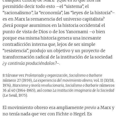
cualquier crítica) de Marx? ¿Qué es lo que nos ha
permitido decir todo esto –el “sistema”, el
“racionalismo”, la “economía”, las “leyes de la historia”–
es en Marx la remanencia del universo capitalista?
¿Será porque asumimos en la historia occidental el
punto de vista de Dios o de los Yanomami –o bien
porque esa misma historia genera una incesante
contradicción interna que, lejos de ser simple
“resistencia”, produjo un objetivo y un proyecto de
transformación radical de la institución de la sociedad
¿y continúa produciéndolos
?–.
8 Sírvase ver
Proletariado y organización
,
Socialismo o Barbarie
número 27 (1959),
La experiencia del movimiento obrero
, vol. II (10/18,
1974),
Marxismo y teoría revolucionaria
,
Socialismo o Barbarie
números
36 al 40 (1964-1965), así como
La institución imaginaria de la Sociedad
(Le Seuil, 1975).
El movimiento obrero era ampliamente
previo
a Marx y
no tenía nada que ver con Fichte o Hegel. Es