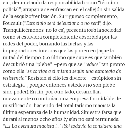
etc., denunciando la responsabilidad como “término
policial”; atrapan y se enfrascan en el callejón sin salida
de la esquizofrenización. Su riguroso complemento,
Foucault (“
Este siglo será deleuziano o no será
“, dijo.
Tranquilicémonos: no lo es), presenta
toda
la sociedad
como si estuviera completamente absorbida por las
redes del poder, borrando las luchas y las
impugnaciones internas que las ponen en jaque la
mitad del tiempo. (Lo último que supe es que también
descubrió una “plebe” –pero que se “
reduce”
tan pronto
como ella “
se corrige a si misma según una estrategia de
resistencia”.
Resistan si ello les divierte –estúpidos sin
estrategia–, porque entonces ustedes no son plebe
sino poder). En fin, por otro lado, desarrollan
nuevamente o continúan una empresa formidable de
mistificación, haciendo del totalitarismo maoísta la
última esperanza de la humanidad. Siniestra farsa que
durará al menos ocho años (y aún no está terminada:
“
[…]
La aventura maoísta […] [Yo] todavía la considero una