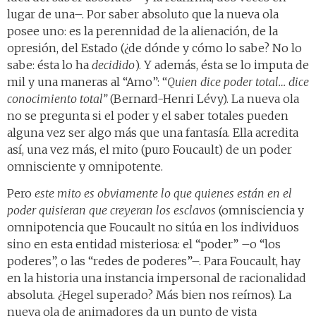
lugar de una–. Por saber absoluto que la nueva ola
posee uno: es la perennidad de la alienación, de la
opresión, del Estado (¿de dónde y cómo lo sabe? No lo
sabe: ésta lo ha
decidido
). Y además, ésta se lo imputa de
mil y una maneras al “Amo”: “
Quien dice poder total… dice
conocimiento total”
(Bernard-Henri Lévy). La nueva ola
no se pregunta si el poder y el saber totales pueden
alguna vez ser algo más que una fantasía. Ella acredita
así, una vez más, el mito (puro Foucault) de un poder
omnisciente y omnipotente.
Pero
este mito es obviamente lo que quienes están en el
poder quisieran que creyeran los esclavos
(omnisciencia y
omnipotencia que Foucault no sitúa en los individuos
sino en esta entidad misteriosa: el “poder” –o “los
poderes”, o las “redes de poderes”–. Para Foucault, hay
en la historia una instancia impersonal de racionalidad
absoluta. ¿Hegel superado? Más bien nos reímos). La
nueva ola de animadores da un punto de vista