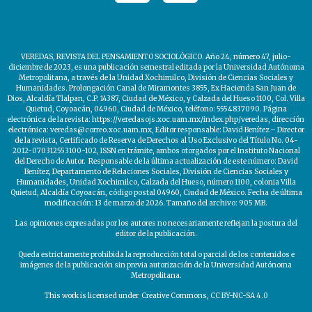
VEREDAS, REVISTA DEL PENSAMIENTO SOCIOLÓGICO. Año 24, número 47, julio-
diciembre de 2023, es una publicación semestral editada por la Universidad Autónoma
Metropolitana, a través de la Unidad Xochimilco, División de Ciencias Sociales y
Humanidades. Prolongación Canal de Miramontes 3855, Ex Hacienda San Juan de
Dios, Alcaldía Tlalpan, C.P. 14387, Ciudad de México, y Calzada del Hueso 1100, Col. Villa
Quietud, Coyoacán, 04960, Ciudad de México, teléfono: 5554837090. Página
electrónica de la revista: https://veredasojs.xoc.uam.mx/index.php/veredas, dirección
electrónica: veredas@correo.xoc.uam.mx, Editor responsable: David Benítez – Director
de la revista, Certificado de Reserva de Derechos al Uso Exclusivo del Título No. 04-
2012-070312553100-102, ISSN en trámite, ambos otorgados por el Instituto Nacional
del Derecho de Autor. Responsable de la última actualización de este número: David
Benítez, Departamento de Relaciones Sociales, División de Ciencias Sociales y
Humanidades, Unidad Xochimilco, Calzada del Hueso, número 1100, colonia Villa
Quietud, Alcaldía Coyoacán, código postal 04960, Ciudad de México. Fecha de última
modificación: 13 de marzo de 2026. Tamaño del archivo: 905 MB.
Las opiniones expresadas por los autores no necesariamente reflejan la postura del
editor de la publicación.
Queda estrictamente prohibida la reproducción total o parcial de los contenidos e
imágenes de la publicación sin previa autorización de la Universidad Autónoma
Metropolitana.
This work is licensed under Creative Commons, CC BY-NC-SA 4.0