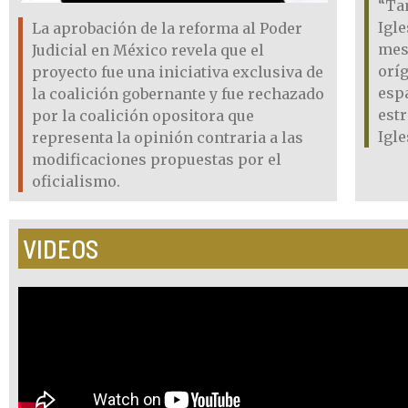
“Ta
Igle
La aprobación de la reforma al Poder
mes
Judicial en México revela que el
orí
proyecto fue una iniciativa exclusiva de
espa
la coalición gobernante y fue rechazado
estr
por la coalición opositora que
Igle
representa la opinión contraria a las
modificaciones propuestas por el
oficialismo.
VIDEOS