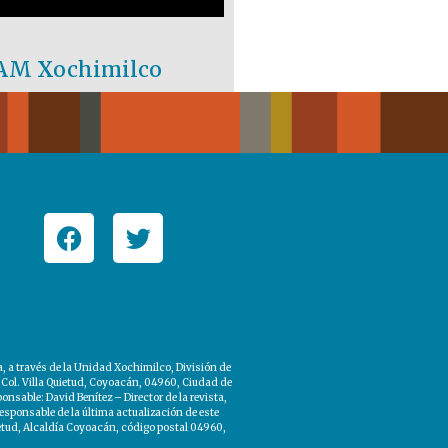
 UAM Xochimilco
a través de la Unidad Xochimilco, División de
 Col. Villa Quietud, Coyoacán, 04960, Ciudad de
sable: David Benítez – Director de la revista,
esponsable de la última actualización de este
etud, Alcaldía Coyoacán, código postal 04960,