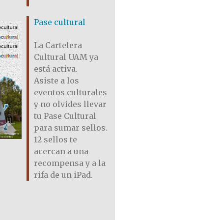
Pase cultural
La Cartelera
Cultural UAM ya
está activa.
Asiste a los
eventos culturales
y no olvides llevar
tu Pase Cultural
para sumar sellos.
12 sellos te
acercan a una
recompensa y a la
rifa de un iPad.