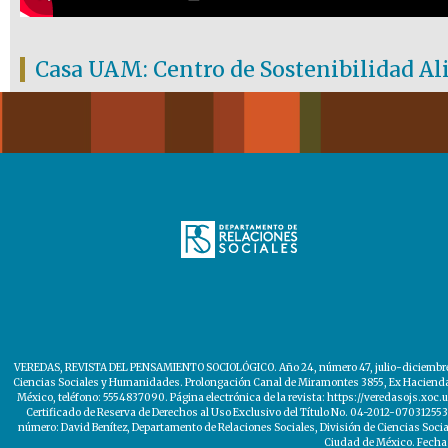
Casa UAM: Centro de Sostenibilidad A
VEREDAS, REVISTA DEL PENSAMIENTO SOCIOLÓGICO. Año 24, número 47, julio-diciembre de
Ciencias Sociales y Humanidades. Prolongación Canal de Miramontes 3855, Ex Hacienda Sa
México, teléfono: 5554837090. Página electrónica de la revista: https://veredasojs.xoc
Certificado de Reserva de Derechos al Uso Exclusivo del Título No. 04-2012-0703125531
número: David Benítez, Departamento de Relaciones Sociales, División de Ciencias Soc
Ciudad de México. Fecha 