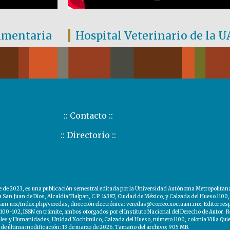
limentaria
Hospital Veterinario de la
:: Contacto ::
:: Directorio ::
 2023, es una publicación semestral editada por la Universidad Autónoma Metropolitana, 
n Juan de Dios, Alcaldía Tlalpan, C.P. 14387, Ciudad de México, y Calzada del Hueso 1100,
.uam.mx/index.php/veredas, dirección electrónica: veredas@correo.xoc.uam.mx, Editor respon
00-102, ISSN en trámite, ambos otorgados por el Instituto Nacional del Derecho de Autor. R
iales y Humanidades, Unidad Xochimilco, Calzada del Hueso, número 1100, colonia Villa Qui
de última modificación: 13 de marzo de 2026. Tamaño del archivo: 905 MB.