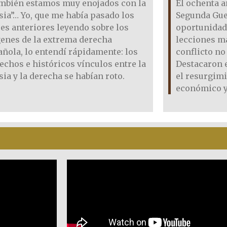
mbién estamos muy enojados con la
El ochenta a
sia”… Yo, que me había pasado los
Segunda Gue
es anteriores leyendo sobre los
oportunidad
genes de la extrema derecha
lecciones m
ñola, lo entendí rápidamente: los
conflicto no 
echos e históricos vínculos entre la
Destacaron 
sia y la derecha se habían roto.
el resurgim
económico y