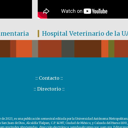
limentaria
Hospital Veterinario de la
:: Contacto ::
:: Directorio ::
 2023, es una publicación semestral editada por la Universidad Autónoma Metropolitana, 
n Juan de Dios, Alcaldía Tlalpan, C.P. 14387, Ciudad de México, y Calzada del Hueso 1100,
.uam.mx/index.php/veredas, dirección electrónica: veredas@correo.xoc.uam.mx, Editor respon