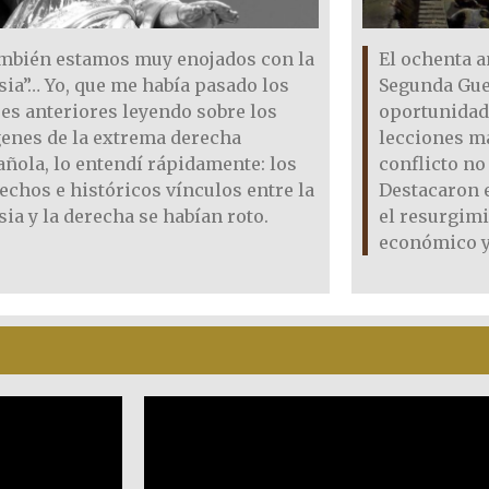
mbién estamos muy enojados con la
El ochenta a
sia”… Yo, que me había pasado los
Segunda Gue
es anteriores leyendo sobre los
oportunidad
genes de la extrema derecha
lecciones m
ñola, lo entendí rápidamente: los
conflicto no 
echos e históricos vínculos entre la
Destacaron 
sia y la derecha se habían roto.
el resurgim
económico y