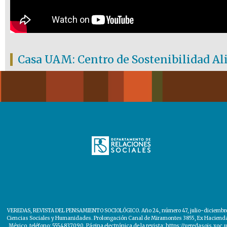
Casa UAM: Centro de Sostenibilidad A
VEREDAS, REVISTA DEL PENSAMIENTO SOCIOLÓGICO. Año 24, número 47, julio-diciembre de
Ciencias Sociales y Humanidades. Prolongación Canal de Miramontes 3855, Ex Hacienda Sa
México, teléfono: 5554837090. Página electrónica de la revista: https://veredasojs.xoc