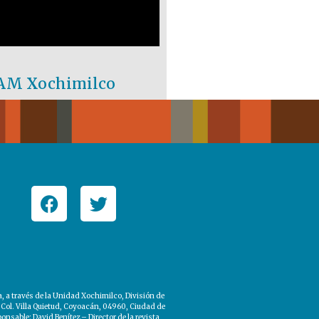
 UAM Xochimilco
a través de la Unidad Xochimilco, División de
 Col. Villa Quietud, Coyoacán, 04960, Ciudad de
sable: David Benítez – Director de la revista,