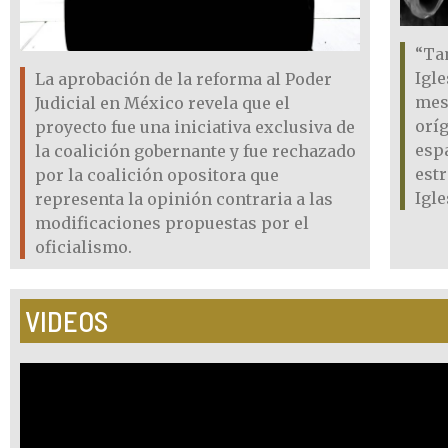
“Ta
Igle
La aprobación de la reforma al Poder
mes
Judicial en México revela que el
orí
proyecto fue una iniciativa exclusiva de
espa
la coalición gobernante y fue rechazado
estr
por la coalición opositora que
Igle
representa la opinión contraria a las
modificaciones propuestas por el
oficialismo.
VIDEOS