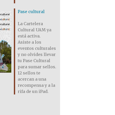
Pase cultural
La Cartelera
Cultural UAM ya
está activa.
Asiste a los
eventos culturales
y no olvides llevar
tu Pase Cultural
para sumar sellos.
12 sellos te
acercan a una
recompensa y a la
rifa de un iPad.